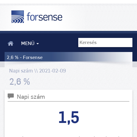
MENÜ
2,6 % - Forsense
Napi szám \\ 2021-02-09
2,6 %
Napi szám
1,5