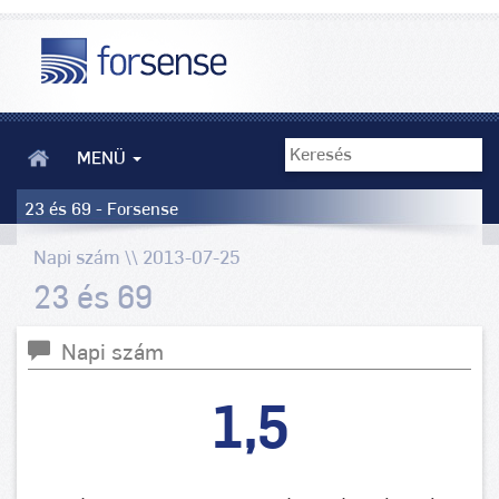
MENÜ
23 és 69 - Forsense
Napi szám \\ 2013-07-25
23 és 69
Napi szám
1,5