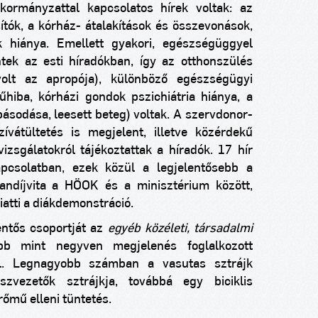
 kormányzattal kapcsolatos hírek voltak: az
ítók, a kórház- átalakítások és összevonások,
ák hiánya. Emellett gyakori, egészségüggyel
tek az esti híradókban, így az otthonszülés
olt az apropója), különböző egészségügyi
hiba, kórházi gondok pszichiátria hiánya, a
básodása, leesett beteg) voltak. A szervdonor-
ívátültetés is megjelent, illetve közérdekű
vizsgálatokról tájékoztattak a híradók. 17 hír
pcsolatban, ezek közül a legjelentősebb a
tandíjvita a HÖOK és a minisztérium között,
atti a diákdemonstráció.
lentős csoportját az
egyéb közéleti, társadalmi
bb mint negyven megjelenés foglalkozott
kel. Legnagyobb számban a vasutas sztrájk
zvezetők sztrájkja, továbbá egy biciklis
őmű elleni tüntetés.