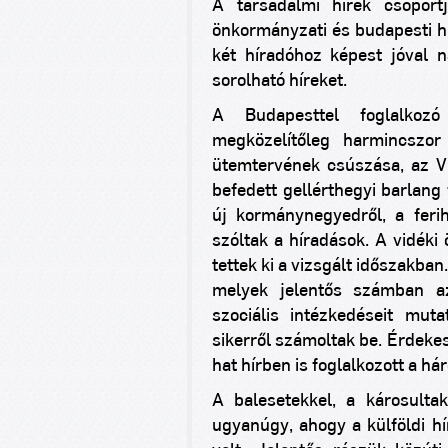
A társadalmi hírek csoportj
önkormányzati és budapesti hí
két híradóhoz képest jóval 
sorolható híreket.
A Budapesttel foglalkoz
megközelítőleg harmincszor
ütemtervének csúszása, az V. 
befedett gellérthegyi barlang 
új kormánynegyedről, a feri
szóltak a híradások. A vidéki
tettek ki a vizsgált időszakba
melyek jelentős számban az
szociális intézkedéseit mut
sikerről számoltak be. Érdek
hat hírben is foglalkozott a há
A balesetekkel, a károsult
ugyanúgy, ahogy a külföldi hí