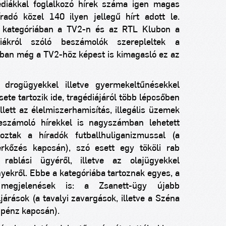
diákkal foglalkozó hírek száma igen magas
radó közel 140 ilyen jellegű hírt adott le.
i kategóriában a TV2-n és az RTL Klubon a
diákról szóló beszámolók szerepleltek a
ában még a TV2-höz képest is kimagasló ez az
t drogügyekkel illetve gyermekeltűnésekkel
ete tartozik ide, tragédiájáról több lépcsőben
lett az élelmiszerhamisítás, illegális üzemek
 beszámoló hírekkel is nagyszámban lehetett
lkoztak a híradók futballhuliganizmussal (a
kőzés kapcsán), szó esett egy tököli rab
 rablási ügyéről, illetve az olajügyekkel
yekről. Ebbe a kategóriába tartoznak egyes, a
 megjelenések is: a Zsanett-ügy újabb
ljárások (a tavalyi zavargások, illetve a Széna
t pénz kapcsán).