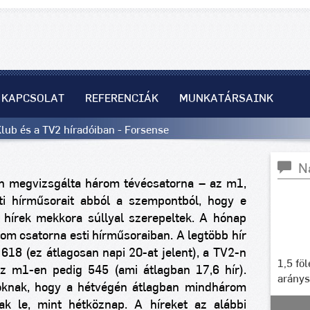
KAPCSOLAT
REFERENCIÁK
MUNKATÁRSAINK
Klub és a TV2 híradóiban - Forsense
N
n megvizsgálta három tévécsatorna – az m1,
i hírműsorait abból a szempontból, hogy e
hírek mekkora súllyal szerepeltek.
A hónap
rom csatorna esti hírműsoraiban. A legtöbb hír
618 (ez átlagosan napi 20-at jelent), a TV2-n
1,5 fö
az m1-en pedig 545 (ami átlagban 17,6 hír).
arány
oknak, hogy a hétvégén átlagban mindhárom
tak le, mint hétköznap.
A híreket az alábbi