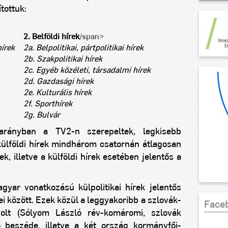
tottuk:
2. Belföldi hírek
/span>
hírek
2a. Belpolitikai, pártpolitikai hírek
2b. Szakpolitikai hírek
2c. Egyéb közéleti, társadalmi hírek
2d. Gazdasági hírek
2e. Kulturális hírek
2f
. Sporthírek
2g. Bulvár
rányban a TV2-n szerepeltek, legkisebb
ülföldi hírek mindhárom csatornán átlagosan
ek, illetve a külföldi hírek esetében jelentős a
gyar vonatkozású külpolitikai hírek jelentős
ei között. Ezek közül a leggyakoribb a szlovák-
Face
olt (Sólyom László rév-komáromi, szlovák
ő beszéde, illetve a két ország kormányfői-