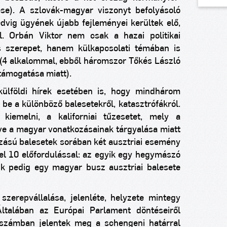
se). A szlovák-magyar viszonyt befolyásoló
vig ügyének újabb fejleményei kerültek elő,
. Orbán Viktor nem csak a hazai politikai
os szerepet, hanem külkapcsolati témában is
(4 alkalommal, ebből háromszor Tőkés László
 támogatása miatt).
külföldi hírek esetében is, hogy mindhárom
e a különböző balesetekről, katasztrófákról.
iemelni, a kaliforniai tűzesetet, mely a
ve a magyar vonatkozásainak tárgyalása miatt
zású balesetek sorában két ausztriai esemény
zel 10 előfordulással: az egyik egy hegymászó
ik pedig egy magyar busz ausztriai balesete
zerepvállalása, jelenléte, helyzete mintegy
 Általában az Európai Parlament döntéseiről
b számban jelentek meg a schengeni határral