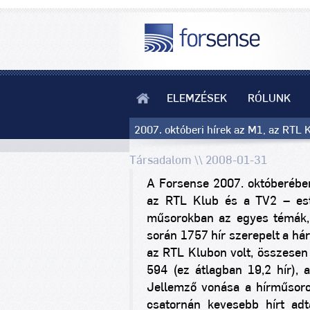
ELEMZÉSEK
RÓLUNK
2007. októberi hírek az M1, az RTL 
Társadalom \\ 2008-01-31
A Forsense 2007. októberébe
az RTL Klub és a TV2 – est
műsorokban az egyes témák, 
során 1757 hír szerepelt a há
az RTL Klubon volt, összesen 
594 (ez átlagban 19,2 hír), 
Jellemző vonása a hírműsor
csatornán kevesebb hírt ad