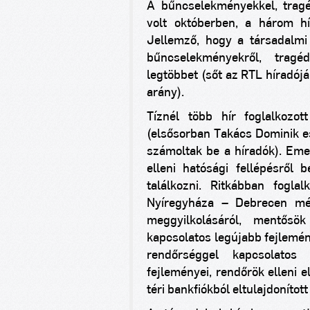
A bűncselekményekkel, tragé
volt októberben, a három hí
Jellemző, hogy a társadalm
bűncselekményekről, tragé
legtöbbet (sőt az RTL híradój
arány).
Tíznél több hír foglalkozot
(elsősorban Takács Dominik es
számoltak be a híradók). Emel
elleni hatósági fellépésről
találkozni. Ritkábban fogla
Nyíregyháza – Debrecen mér
meggyilkolásáról, mentősök
kapcsolatos legújabb fejlemén
rendőrséggel kapcsolatos
fejleményei, rendőrök elleni e
téri bankfiókból eltulajdonítot