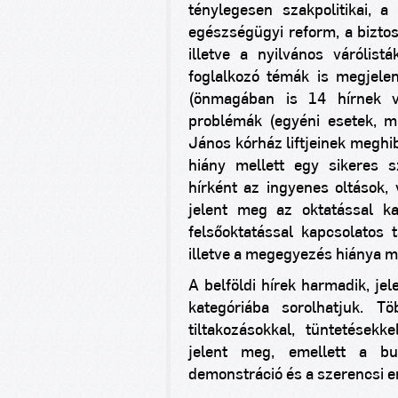
ténylegesen szakpolitikai, a
egészségügyi reform, a biztos
illetve a nyilvános várólist
foglalkozó témák is megjelen
(önmagában is 14 hírnek v
problémák (egyéni esetek, mű
János kórház liftjeinek meghi
hiány mellett egy sikeres sz
hírként az ingyenes oltások, 
jelent meg az oktatással ka
felsőoktatással kapcsolatos 
illetve a megegyezés hiánya mi
A belföldi hírek harmadik, je
kategóriába sorolhatjuk.
Tö
tiltakozásokkal, tüntetések
jelent meg, emellett a bus
demonstráció és a szerencsi er