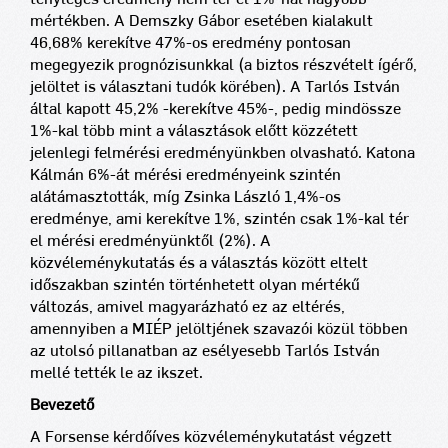
mértékben. A Demszky Gábor esetében kialakult
46,68% kerekítve 47%-os eredmény pontosan
megegyezik prognózisunkkal (a biztos részvételt ígérő,
jelöltet is választani tudók körében). A Tarlós István
által kapott 45,2% -kerekítve 45%-, pedig mindössze
1%-kal több mint a választások előtt közzétett
jelenlegi felmérési eredményünkben olvasható. Katona
Kálmán 6%-át mérési eredményeink szintén
alátámasztották, míg Zsinka László 1,4%-os
eredménye, ami kerekítve 1%, szintén csak 1%-kal tér
el mérési eredményünktől (2%). A
közvéleménykutatás és a választás között eltelt
időszakban szintén történhetett olyan mértékű
változás, amivel magyarázható ez az eltérés,
amennyiben a MIÉP jelöltjének szavazói közül többen
az utolsó pillanatban az esélyesebb Tarlós István
mellé tették le az ikszet.
Bevezető
A Forsense kérdőíves közvéleménykutatást végzett