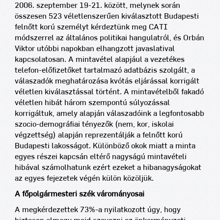
2006. szeptember 19-21. között, melynek során
összesen 523 véletlenszerűen kiválasztott Budapesti
felnőtt korú személyt kérdeztünk meg CATI
módszerrel az általános politikai hangulatról, és Orbán
Viktor utóbbi napokban elhangzott javaslatival
kapcsolatosan. A mintavétel alapjául a vezetékes
telefon-előfizetőket tartalmazó adatbázis szolgált, a
válaszadók meghatározása kvótás eljárással korrigált
véletlen kiválasztással történt. A mintavételből fakadó
véletlen hibát három szempontú súlyozással
korrigáltuk, amely alapján válaszadóink a legfontosabb
szocio-demográfiai tényezők (nem, kor, iskolai
végzettség) alapján reprezentálják a felnőtt korú
Budapesti lakosságot. Különböző okok miatt a minta
egyes részei kapcsán eltérő nagyságú mintavételi
hibával számolhatunk ezért ezeket a hibanagyságokat
az egyes fejezetek végén külön közöljük.
A főpolgármesteri szék várományosai
A megkérdezettek 73%-a nyilatkozott úgy, hogy