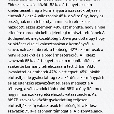
Fidesz szavazók között 53%-a ért egyet ezzel a
kijelentéssel, míg a kormánypárti szavazók teljesen
elutasítják ezt.
A válaszadók 45%-a vélte úgy, hogy az
országnak nem lehet olyan miniszterelnöke aki
hazudott, ezzel szemben 48% azt mondta, hogy a hiba
ellenére maradnia kell a jelenlegi miniszterelnöknek.
A
Budapestiek megközelítőleg 30%-a gondolta úgy hogy
az október elsejei választásokon a kormányról is
szavaznak az emberek, a többség, 62% szerint csak a
helyi jelöltekről és a polgármesterekről. A Fidesz
szavazók 65%-a ért egyet ezzel a megállapítással.
A
szakértői kormány létrehozására tett Orbán Viktor
javaslattal az emberek 47%-a ért egyet, 45% inkább
elutasítja, de gyakorlatilag ez a kérdés a kormánypárti
és az ellenzéki szavazókat teljesen megosztja.
A
többség, a válaszadók több mint 55%-a úgy ítéli meg,
hogy nincs szükség előrehozott választásokra. Az
MSZP szavazók között gyakorlatilag teljesen
elutasítják az új választások lehetőségét, a Fidesz
szavazók 75%-a azonban támogatja. A bizonytalanok,