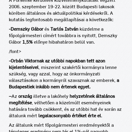
A Forsense kérdőíves közvéleménykutatást végzett
2006. szeptember 19-22. között Budapesti lakosok
körében általános és aktuálpolitikai kérdésekről.
A
kutatás legfontosabb megállapításai a következők:
-Demszky Gábor
és
Tarlós István
küzdelme a
főpolgármesteri címért továbbra is nyitott, Demszky
Gábor
1,5%
előnye hibahatáron belül van.
/font>
-Orbán Viktornak az utóbbi napokban tett azon
kijelentéseivel
, miszerint szakértői kormányra lenne
szükség, vagy azzal, hogy az önkormányzati
választásokon a kormányról szavaznak az emberek,
a
Budapestiek inkább nem értenek egyet.
–
Az
ország
illetve a lakóhely
helyzetének általános
megítélése
, vélhetően a közelmúlt eseményeinek
hatására tovább csökkent, és az utóbbi hat év során az
általunk mért
legalacsonyabb értéket érte el
.
Az általunk mért főpolgármesteri eredményektől a
tényleges eredmény nem tér el 1%-nál nagyobb