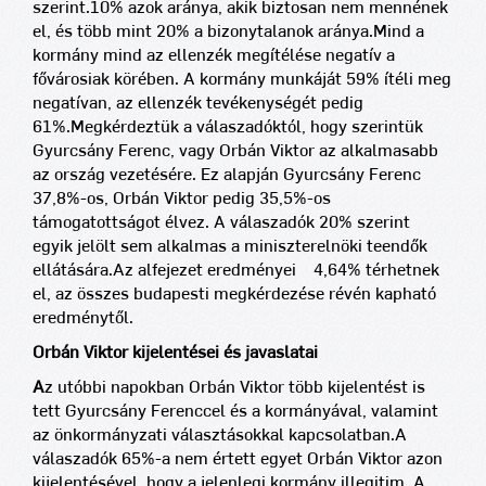
szerint.
10% azok aránya, akik biztosan nem mennének
el, és több mint 20% a bizonytalanok aránya.
Mind a
kormány mind az ellenzék megítélése negatív a
fővárosiak körében. A kormány munkáját 59% ítéli meg
negatívan, az ellenzék tevékenységét pedig
61%.
Megkérdeztük a válaszadóktól, hogy szerintük
Gyurcsány Ferenc, vagy Orbán Viktor az alkalmasabb
az ország vezetésére. Ez alapján Gyurcsány Ferenc
37,8%-os, Orbán Viktor pedig 35,5%-os
támogatottságot élvez. A válaszadók 20% szerint
egyik jelölt sem alkalmas a miniszterelnöki teendők
ellátására.
Az alfejezet eredményei ± 4,64% térhetnek
el, az összes budapesti megkérdezése révén kapható
eredménytől.
Orbán Viktor kijelentései és javaslatai
A
z utóbbi napokban Orbán Viktor több kijelentést is
tett Gyurcsány Ferenccel és a kormányával, valamint
az önkormányzati választásokkal kapcsolatban.
A
válaszadók 65%-a nem értett egyet Orbán Viktor azon
kijelentésével, hogy a jelenlegi kormány illegitim. A