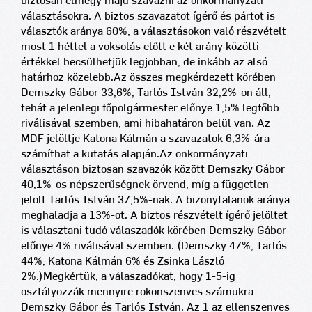
biztosan elmegy majd szavazni az önkormányzati
választásokra. A biztos szavazatot ígérő és pártot is
választók aránya 60%, a választásokon való részvételt
most 1 héttel a voksolás előtt e két arány közötti
értékkel becsülhetjük legjobban, de inkább az alsó
határhoz közelebb.
Az összes megkérdezett körében
Demszky Gábor 33,6%, Tarlós István 32,2%-on áll,
tehát a jelenlegi főpolgármester előnye 1,5% legfőbb
riválisával szemben, ami hibahatáron belül van. Az
MDF jelöltje Katona Kálmán a szavazatok 6,3%-ára
számíthat a kutatás alapján.
Az önkormányzati
választáson biztosan szavazók között Demszky Gábor
40,1%-os népszerűségnek örvend, míg a független
jelölt Tarlós István 37,5%-nak. A bizonytalanok aránya
meghaladja a 13%-ot. A biztos részvételt ígérő jelöltet
is választani tudó válaszadók körében Demszky Gábor
előnye 4% riválisával szemben. (Demszky 47%, Tarlós
44%, Katona Kálmán 6% és Zsinka László
2%.)
Megkértük, a válaszadókat, hogy 1-5-ig
osztályozzák mennyire rokonszenves számukra
Demszky Gábor és Tarlós István. Az 1 az ellenszenves