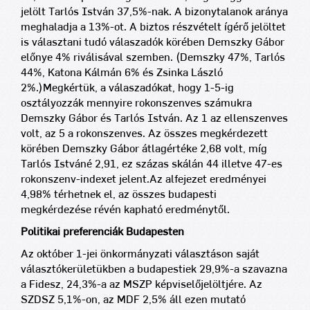
jelölt Tarlós István 37,5%-nak. A bizonytalanok aránya
meghaladja a 13%-ot. A biztos részvételt ígérő jelöltet
is választani tudó válaszadók körében Demszky Gábor
előnye 4% riválisával szemben. (Demszky 47%, Tarlós
44%, Katona Kálmán 6% és Zsinka László
2%.)
Megkértük, a válaszadókat, hogy 1-5-ig
osztályozzák mennyire rokonszenves számukra
Demszky Gábor és Tarlós István. Az 1 az ellenszenves
volt, az 5 a rokonszenves. Az összes megkérdezett
körében Demszky Gábor átlagértéke 2,68 volt, míg
Tarlós Istváné 2,91, ez százas skálán 44 illetve 47-es
rokonszenv-indexet jelent.
Az alfejezet eredményei ±
4,98% térhetnek el, az összes budapesti
megkérdezése révén kapható eredménytől.
Politikai preferenciák Budapesten
Az október 1-jei önkormányzati választáson saját
választókerületükben a budapestiek 29,9%-a szavazna
a Fidesz, 24,3%-a az MSZP képviselőjelöltjére. Az
SZDSZ 5,1%-on, az MDF 2,5% áll ezen mutató