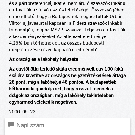
és a pártpreferenciájukat el nem áruló szavazók inkább
elutasítják az új választás lehetőségét.
Összességében
elmondható, hogy a Budapestiek megosztottak Orbán
Viktor új javaslatai kapcsán, a Fidesz szavazók inkább
támogatják, míg az MSZP szavazók teljesen elutasítják
a kezdeményezéseket.
Az alfejezet eredményei ±
4,29%-ban térhetnek el, az összes budapesti
megkérdezése révén kapható eredménytől.
Az ország és a lakóhely helyzete
Az egytől ötig terjedő skála eredményeit egy 100 fokú
skálára kivetítve az országos helyzetértékelések átlaga
26 pont, míg a lakóhelyé 46 pontos. A budapestiek
kétharmada gondolja azt, hogy rosszul mennek a
dolgok az országban, míg a lakóhely tekintetében
egyharmad
vélekedik negatívan.
2006. 09. 22.
Napi szám