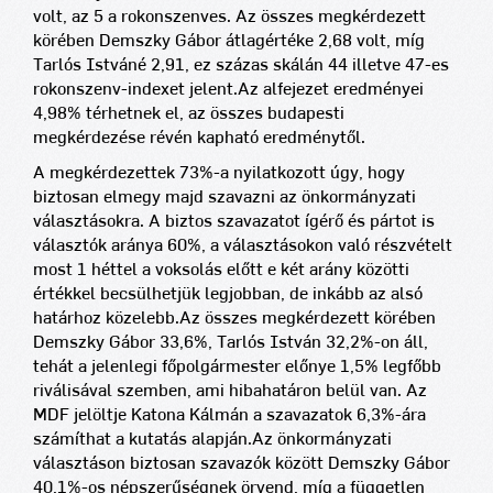
volt, az 5 a rokonszenves. Az összes megkérdezett
körében Demszky Gábor átlagértéke 2,68 volt, míg
Tarlós Istváné 2,91, ez százas skálán 44 illetve 47-es
rokonszenv-indexet jelent.
Az alfejezet eredményei ±
4,98% térhetnek el, az összes budapesti
megkérdezése révén kapható eredménytől.
A megkérdezettek 73%-a nyilatkozott úgy, hogy
biztosan elmegy majd szavazni az önkormányzati
választásokra. A biztos szavazatot ígérő és pártot is
választók aránya 60%, a választásokon való részvételt
most 1 héttel a voksolás előtt e két arány közötti
értékkel becsülhetjük legjobban, de inkább az alsó
határhoz közelebb.
Az összes megkérdezett körében
Demszky Gábor 33,6%, Tarlós István 32,2%-on áll,
tehát a jelenlegi főpolgármester előnye 1,5% legfőbb
riválisával szemben, ami hibahatáron belül van. Az
MDF jelöltje Katona Kálmán a szavazatok 6,3%-ára
számíthat a kutatás alapján.
Az önkormányzati
választáson biztosan szavazók között Demszky Gábor
40,1%-os népszerűségnek örvend, míg a független