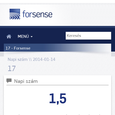
MENÜ
17 - Forsense
Napi szám \\ 2014-01-14
17
Napi szám
1,5