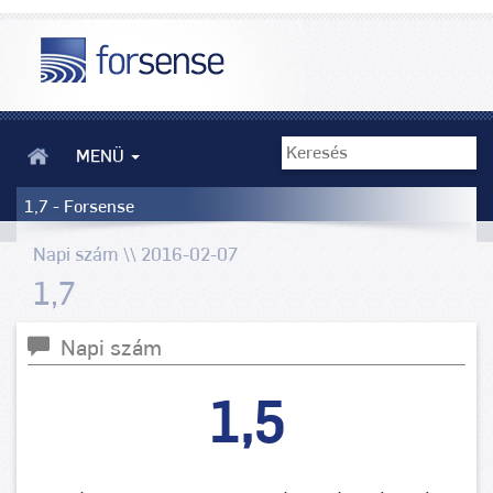
MENÜ
1,7 - Forsense
Napi szám \\ 2016-02-07
1,7
Napi szám
1,5