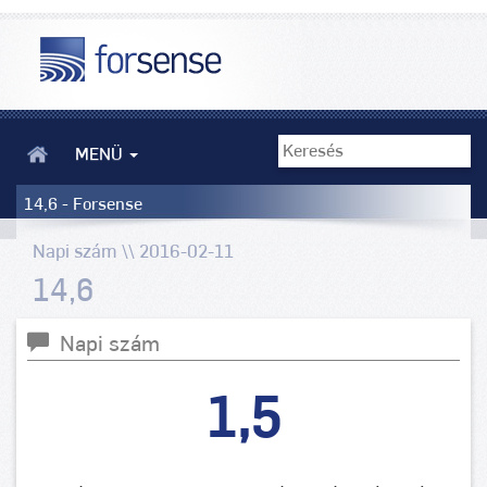
MENÜ
14,6 - Forsense
Napi szám \\ 2016-02-11
14,6
Napi szám
1,5